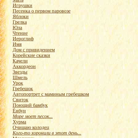
Игрушки
Песенка о первом паровозе
Яблоки
Грелка
Юла
Чтение
Иероглиф
Имя
Дом с привидением
Корейские сказки
Качели
Аккордеон
Звезды
Шмель
Урок
Гребешок
Автопортрет с маминым гребешком
Свиток
Поющий бамбук
Ёнбун
Море моет песок...
Хурма
Очищаю колодец
Кого-то хоронили в этот день...