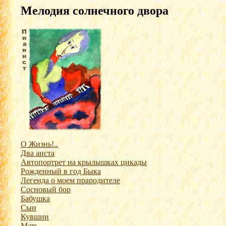
Мелодия солнечного двора
О Жизнь!..
Два аиста
Автопортрет на крылышках цикады
Рожденный в год Быка
Легенда о моем прародителе
Сосновый бор
Бабушка
Сын
Кувшин
Мать